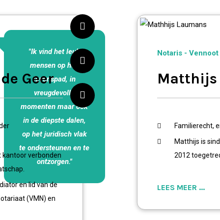
"Ik vind het leuk
Notaris - Vennoot
mensen op hun
 de Geer
Matthij
levenspad, in
vreugdevolle
momenten maar ook
in de diepste dalen,
nder
Familierecht, 
op het juridisch vlak
Matthijs is si
te ondersteunen en te
et kantoor verbonden
2012 toegetre
ontzorgen."
atschap.
iator en lid van de
LEES MEER ...
Notariaat (VMN) en