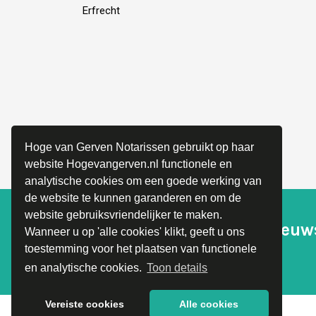
Erfrecht
Hoge van Gerven Notarissen gebruikt op haar
website Hogevangerven.nl functionele en
analytische cookies om een goede werking van
de website te kunnen garanderen en om de
website gebruiksvriendelijker te maken.
Schrijf je in voor onze nieuw
Wanneer u op 'alle cookies' klikt, geeft u ons
toestemming voor het plaatsen van functionele
en blijf op de hoogte!
en analytische cookies.
Toon details
Vereiste cookies
Alle cookies