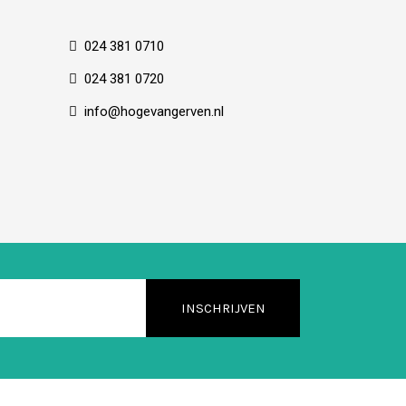
024 381 0710
024 381 0720
info@hogevangerven.nl