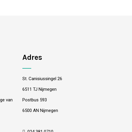
Adres
St. Canisiussingel 26
6511 TJ Nijmegen
oge van
Postbus 593
6500 AN Nijmegen
024 381 0710