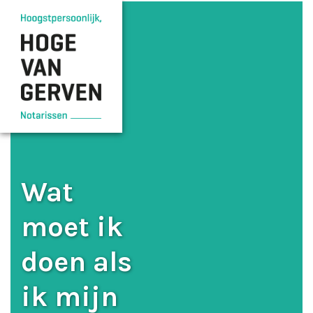
Wat
moet ik
doen als
ik mijn