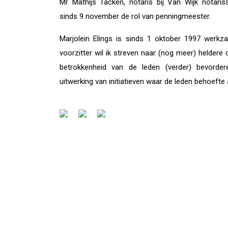
Mr Mathijs Tacken, notaris bij Van Wijk notari
sinds 9 november de rol van penningmeester.
Marjolein Elings is sinds 1 oktober 1997 werkzaa
voorzitter wil ik streven naar (nog meer) helder
betrokkenheid van de leden (verder) bevord
uitwerking van initiatieven waar de leden behoefte