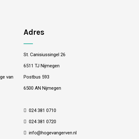
Adres
St. Canisiussingel 26
6511 TJ Nijmegen
oge van
Postbus 593
6500 AN Nijmegen
024 381 0710
024 381 0720
info@hogevangerven.nl