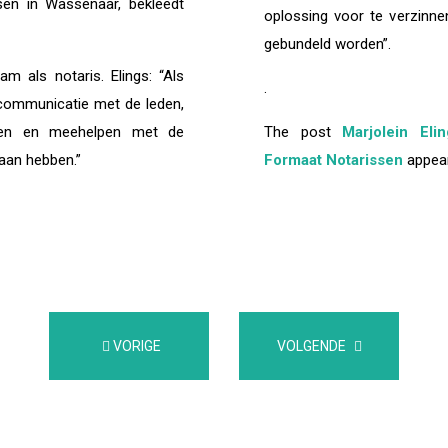
ssen in Wassenaar,
bekleedt
oplossing voor te verzinn
gebundeld worden”.
m als notaris. Elings: “Als
.
e communicatie met de leden,
eren en meehelpen met de
The post
Marjolein Eli
 aan hebben.”
Formaat Notarissen
appear
VORIGE
VOLGENDE