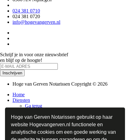
024 381 0710
024 381 0720
info@hogevangerven.nl
Schrijf je in voor onze nieuwsbrief
en blijf op de hoogte!
Hoge van Gerven Notarissen Copyright © 2026
Home
Diensten
Ga terug
Onroerend goedrecht
Ondernemingsrecht
Hoge van Gerven Notarissen gebruikt op haar
Estate planning
website Hogevangerven.nl functionele en
Familierecht
analytische cookies om een goede werking van
Erfrecht
Nieuws
de website te kunnen garanderen en om de