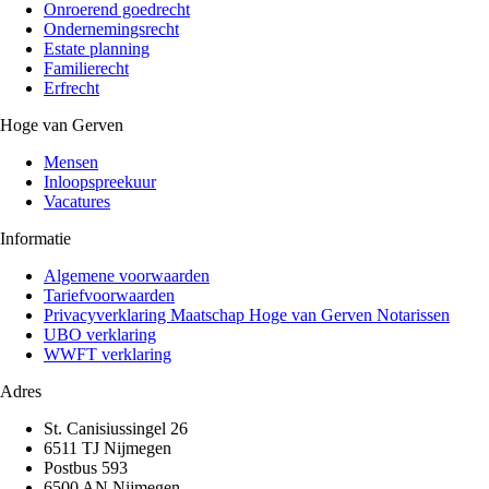
Onroerend goedrecht
Ondernemingsrecht
Estate planning
Familierecht
Erfrecht
Hoge van Gerven
Mensen
Inloopspreekuur
Vacatures
Informatie
Algemene voorwaarden
Tariefvoorwaarden
Privacyverklaring Maatschap Hoge van Gerven Notarissen
UBO verklaring
WWFT verklaring
Adres
St. Canisiussingel 26
6511 TJ Nijmegen
Postbus 593
6500 AN Nijmegen